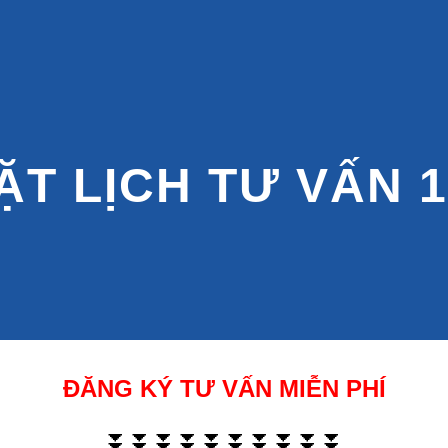
ip to main content
Skip to navigat
ẶT LỊCH TƯ VẤN 1
ĐĂNG KÝ TƯ VẤN MIỄN PHÍ
⏬⏬⏬⏬⏬⏬⏬⏬⏬⏬